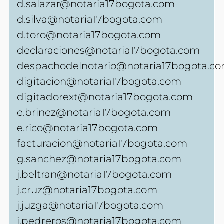
d.salazar@notaria17bogota.com
d.silva@notaria17bogota.com
d.toro@notaria17bogota.com
declaraciones@notaria17bogota.com
despachodelnotario@notaria17bogota.c
digitacion@notaria17bogota.com
digitadorext@notaria17bogota.com
e.brinez@notaria17bogota.com
e.rico@notaria17bogota.com
facturacion@notaria17bogota.com
g.sanchez@notaria17bogota.com
j.beltran@notaria17bogota.com
j.cruz@notaria17bogota.com
j.juzga@notaria17bogota.com
j.pedreros@notaria17bogota.com