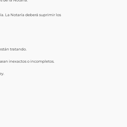
s de la Notaría.
ía. La Notaría deberá suprimir los
están tratando.
 sean inexactos o incompletos.
ey.