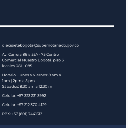
diecisietebogota@supernotariado.gov.co
Av. Carrera 86 # 55A - 75 Centro
Comercial Nuestro Bogotá, piso 3
locales 081 - 085
Horario: Lunes a Viernes: 8 am a
1pm | 2pm a 5 pm
Sábados: 8:30 am a 12:30 m
Celular: +57 323 231 3992
Celular: +57 312 370 4129
PBX: +57 (601) 7441313