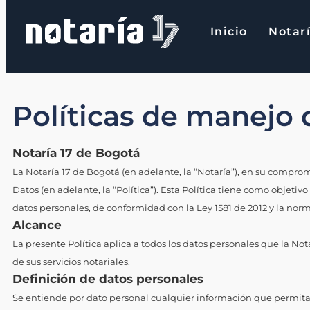
contenido
Inicio
Notarí
Inicio
Notaría 
Políticas de manejo 
Notaría 17 de Bogotá
La Notaría 17 de Bogotá (en adelante, la “Notaría”), en su comprom
Datos (en adelante, la “Política”). Esta Política tiene como objeti
datos personales, de conformidad con la Ley 1581 de 2012 y la nor
Alcance
La presente Política aplica a todos los datos personales que la Not
de sus servicios notariales.
Definición de datos personales
Se entiende por dato personal cualquier información que permita id