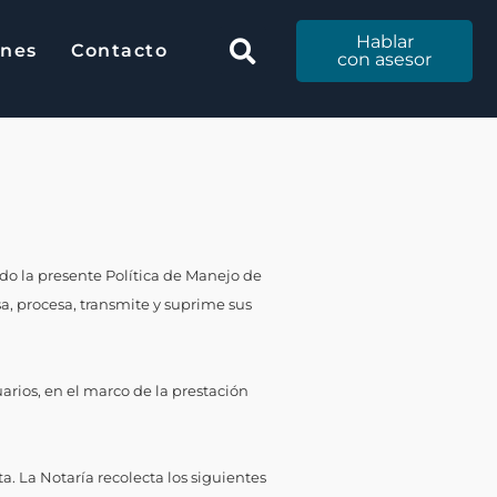
Hablar
Hablar
ones
Contacto
ciones
Contacto
con
con asesor
asesor
ado la presente Política de Manejo de
sa, procesa, transmite y suprime sus
arios, en el marco de la prestación
. La Notaría recolecta los siguientes