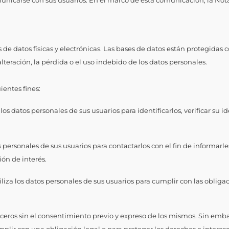
omunicarse con sus usuarios. En el marco de esta comunicación, la Not
 de datos físicas y electrónicas. Las bases de datos están protegidas
lteración, la pérdida o el uso indebido de los datos personales.
ientes fines:
 los datos personales de sus usuarios para identificarlos, verificar su i
s personales de sus usuarios para contactarlos con el fin de informarle
ión de interés.
iliza los datos personales de sus usuarios para cumplir con las obliga
rceros sin el consentimiento previo y expreso de los mismos. Sin embar