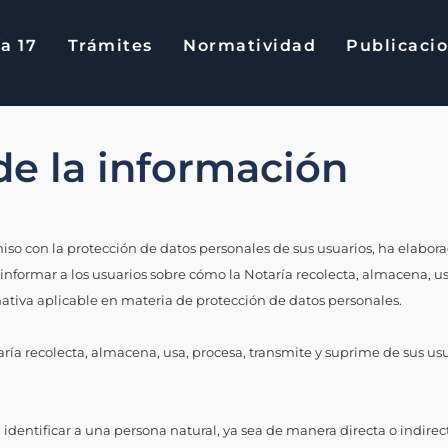
a 17
Trámites
Normatividad
Publicaci
17
Trámites
Normatividad
Publica
de la información
iso con la protección de datos personales de sus usuarios, ha elabor
vo informar a los usuarios sobre cómo la Notaría recolecta, almacena, u
mativa aplicable en materia de protección de datos personales.
aría recolecta, almacena, usa, procesa, transmite y suprime de sus usu
entificar a una persona natural, ya sea de manera directa o indirecta