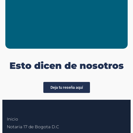
Pública solicitada por la página web de la
Notaría deberá ser inmediata, una vez se
registre el pago podrá descargarse el
archivo)
Esto dicen de nosotros
Deja tu reseña aquí
Inicio
Notaria 17 de Bogota D.C