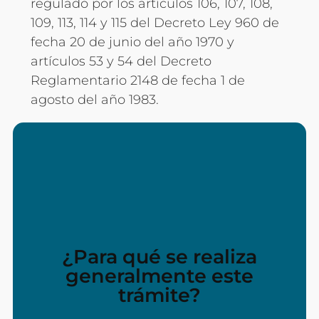
regulado por los artículos 106, 107, 108,
109, 113, 114 y 115 del Decreto Ley 960 de
fecha 20 de junio del año 1970 y
artículos 53 y 54 del Decreto
Reglamentario 2148 de fecha 1 de
agosto del año 1983.
1. Expedición de copias simples y
auténticas: Se solicita generalmente para
conocer la tradición del inmueble, consulta
¿Para qué se realiza
y revisión del instrumento público
generalmente este
trámite?
2. Solicitud de vigencias: Se solicitan para
verificar que el poder no haya sido