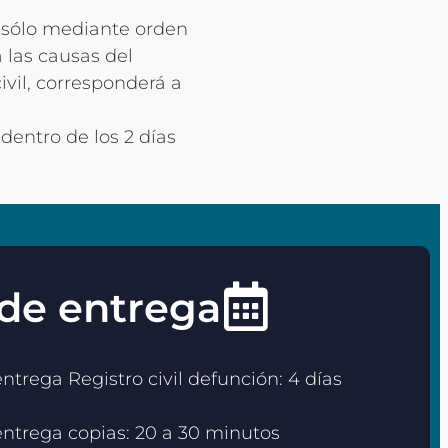
á sólo mediante orden
á las causas del
ivil, corresponderá a
dentro de los 2 días
de entrega
trega Registro civil defunción: 4 días
ntrega copias: 20 a 30 minutos