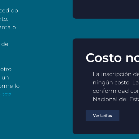
xcedido
nto.
enta o
s de
Costo no
 otro
La inscripción de
r un
ningún costo. Las
orme lo
conformidad con 
e 2012
Nacional del Esta
Ver tarifas