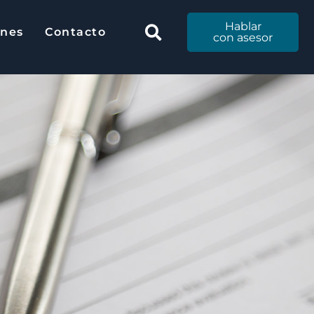
Hablar
Hablar
ones
Contacto
ciones
Contacto
con
con asesor
asesor