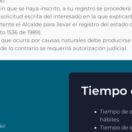
o”.
in que se haya inscrito, a su registro se proceder
 solicitud escrita del interesado en la que explicar
nte el Alcalde para llevar el registro del estado c
to 1536 de 1989).
 que ocurra por causas naturales debe producirse 
e lo contrario se requerirá autorización judicial.
Tiempo 
Tiempo de en
hábiles.
del
Tiempo de e