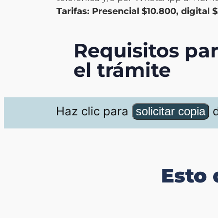
Tarifas: Presencial $10.800, digital 
Requisitos par
el trámite
Haz clic para
del reg
solicitar copia
Esto 