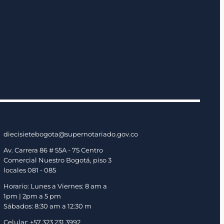
diecisietebogota@supernotariado.gov.co
Av. Carrera 86 # 55A - 75 Centro
Comercial Nuestro Bogotá, piso 3
locales 081 - 085
Horario: Lunes a Viernes: 8 am a
1pm | 2pm a 5 pm
Sábados: 8:30 am a 12:30 m
Celular: +57 323 231 3992