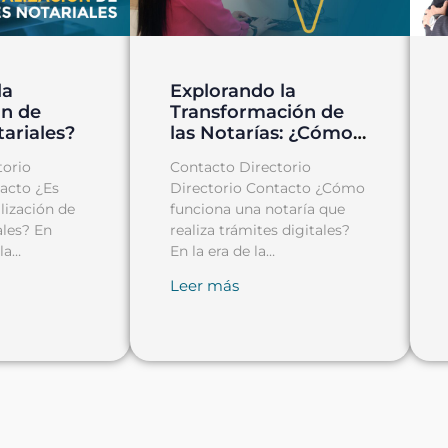
la
Explorando la
ón de
Transformación de
tariales?
las Notarías: ¿Cómo
Funciona una Notaría
torio
Contacto Directorio
Digital?
tacto ¿Es
Directorio Contacto ¿Cómo
alización de
funciona una notaría que
ales? En
realiza trámites digitales?
la
En la era de la
e ha
transformación digital, la
Leer más
una
notaría también