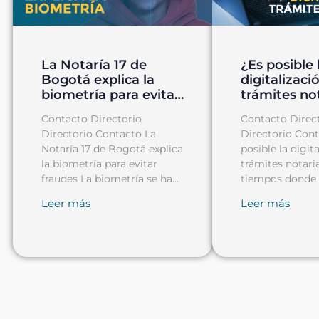
La Notaría 17 de
¿Es posible 
Bogotá explica la
digitalizaci
biometría para evitar
trámites no
fraudes
Contacto Directorio
Contacto Direc
Directorio Contacto La
Directorio Con
Notaría 17 de Bogotá explica
posible la digit
la biometría para evitar
trámites notari
fraudes La biometría se ha
tiempos donde 
convertido en una
digitalización s
Leer más
Leer más
convertido en 
herramienta