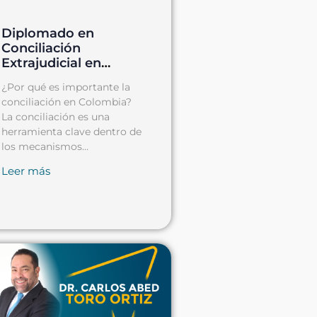
Diplomado en
Conciliación
Extrajudicial en
Derecho: Una
¿Por qué es importante la
Oportunidad para
conciliación en Colombia?
Abogados y
La conciliación es una
Profesionales en
herramienta clave dentro de
Resolución de
los mecanismos
Conflictos.
alternativos de solución de
Leer más