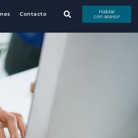
Hablar
Hablar
ones
Contacto
ciones
Contacto
con
con asesor
asesor